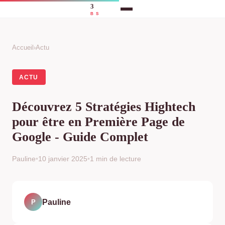
Accueil
›
Actu
ACTU
Découvrez 5 Stratégies Hightech
pour être en Première Page de
Google - Guide Complet
Pauline
•
10 janvier 2025
•
1 min de lecture
Pauline
P