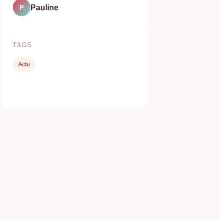
Pauline
P
TAGS
Actu