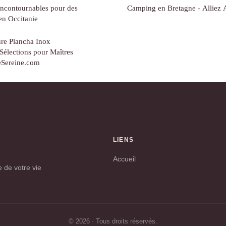
 Incontournables pour des
Camping en Bretagne - Alliez Ac
en Occitanie
ure Plancha Inox
 Sélections pour Maîtres
neSereine.com
LIENS
Accueil
 de votre vie
© 2026 · Tous droits réservés.