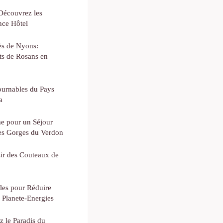
 Découvrez les
nce Hôtel
ès de Nyons:
ts de Rosans en
ournables du Pays
a
me pour un Séjour
es Gorges du Verdon
ir des Couteaux de
lles pour Réduire
 Planete-Energies
 le Paradis du