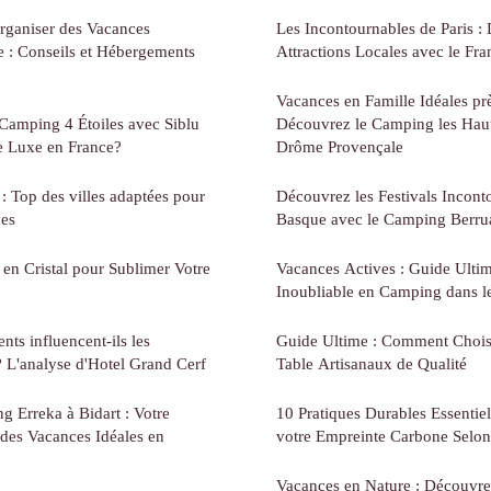
rganiser des Vacances
Les Incontournables de Paris :
e : Conseils et Hébergements
Attractions Locales avec le Fra
Vacances en Famille Idéales pr
Camping 4 Étoiles avec Siblu
Découvrez le Camping les Hau
e Luxe en France?
Drôme Provençale
: Top des villes adaptées pour
Découvrez les Festivals Incont
ves
Basque avec le Camping Berru
en Cristal pour Sublimer Votre
Vacances Actives : Guide Ulti
Inoubliable en Camping dans l
nts influencent-ils les
Guide Ultime : Comment Chois
? L'analyse d'Hotel Grand Cerf
Table Artisanaux de Qualité
 Erreka à Bidart : Votre
10 Pratiques Durables Essentie
des Vacances Idéales en
votre Empreinte Carbone Selon
Vacances en Nature : Découvrez