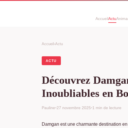
Accueil
Actu
Anima
Accueil
›
Actu
ACTU
Découvrez Damgan 
Inoubliables en B
Pauline
•
27 novembre 2025
•
1 min de lecture
Damgan est une charmante destination en 