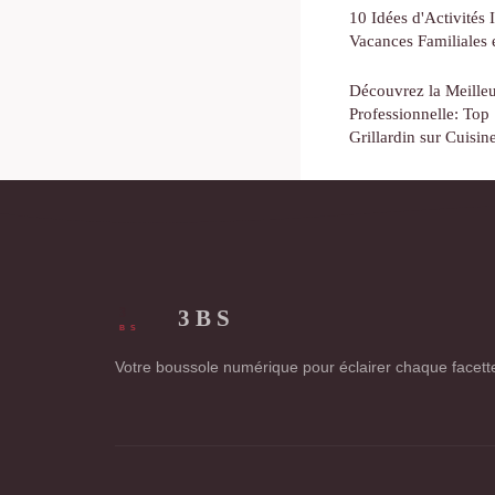
10 Idées d'Activités
Vacances Familiales 
Découvrez la Meille
Professionnelle: Top
Grillardin sur Cuisi
3 B S
Votre boussole numérique pour éclairer chaque facette