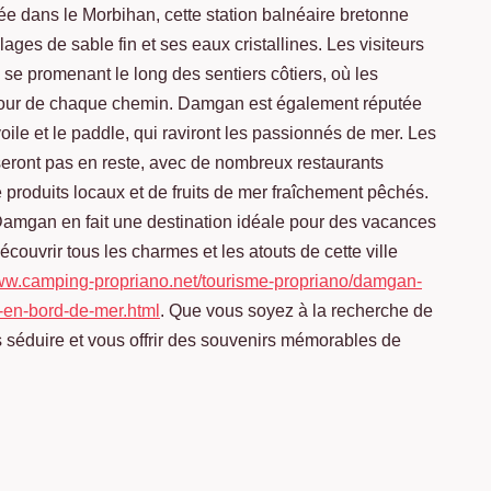
ée dans le Morbihan, cette station balnéaire bretonne
ages de sable fin et ses eaux cristallines. Les visiteurs
n se promenant le long des sentiers côtiers, où les
tour de chaque chemin. Damgan est également réputée
voile et le paddle, qui raviront les passionnés de mer. Les
eront pas en reste, avec de nombreux restaurants
 produits locaux et de fruits de mer fraîchement pêchés.
Damgan en fait une destination idéale pour des vacances
couvrir tous les charmes et les atouts de cette ville
www.camping-propriano.net/tourisme-propriano/damgan-
-en-bord-de-mer.html
. Que vous soyez à la recherche de
séduire et vous offrir des souvenirs mémorables de