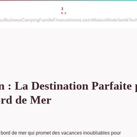
ux
Business
Camping
Famille
Finance
Immo
Loisirs
Maison
Mode
Santé
Tec
: La Destination Parfaite 
ord de Mer
bord de mer qui promet des vacances inoubliables pour