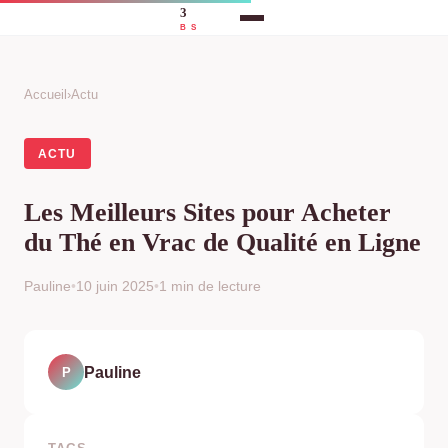
Accueil
›
Actu
ACTU
Les Meilleurs Sites pour Acheter
du Thé en Vrac de Qualité en Ligne
Pauline
•
10 juin 2025
•
1 min de lecture
Pauline
P