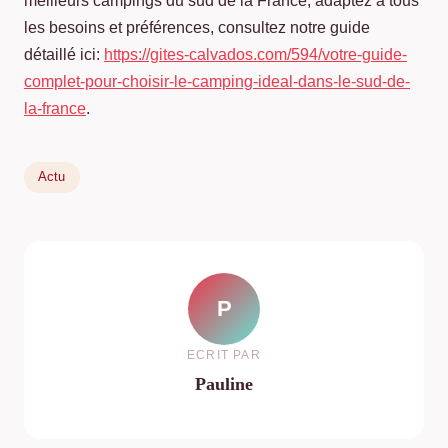
meilleurs campings du sud de la France, adaptez à tous
les besoins et préférences, consultez notre guide
détaillé ici:
https://gites-calvados.com/594/votre-guide-
complet-pour-choisir-le-camping-ideal-dans-le-sud-de-
la-france
.
Actu
P
ECRIT PAR
Pauline