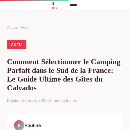
Accueil
›
Actu
ACTU
Comment Sélectionner le Camping
Parfait dans le Sud de la France:
Le Guide Ultime des Gîtes du
Calvados
Pauline
•
12 mars 2025
•
1 min de lecture
Pauline
P